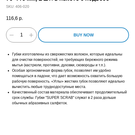
SKU:
406-020
116,6
р.
BUY NOW
Губки изготовлены из сверхжестких волокон, которые идеальны
для очистки поверхностей, не требующих бережного режима
мытья (кастрюли, противни, духовки, сковороды и т.п.).
Особая эргономичная форма губок, позволяет им удобно
помещаться в ладони, что дает возможность охватить большую
рабочую поверхность. «Углы» жестких губок позволяют идеально
вычистить любые труднодоступные места.
Качественный состав материала обеспечивает продолжительный
срок службы. Губки "SUPER SCRAB" служат в 2 раза дольше
обычных абразивных салфеток.