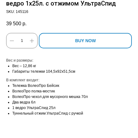
ведро 1х25л. с отжимом УльтраСпид
SKU:
145116
39 500
р.
BUY NOW
Вес и размеры:
Вес – 12,86 кг
Габариты тележки 104,5х92х51,5см
В комплект входит:
Тележка ВолеоПро Бейсик
ВолеоПро полка-мостик
ВолеоПро чехол для мусорного мешка 70л
Два ведра 6л
1 ведро УльтраСпид 25л
Туннельный отжим УльтраСпид с ручкой