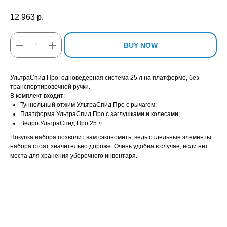
12 963
р.
BUY NOW
УльтраСпид Про: одноведерная система 25 л на платформе, без
транспортировочной ручки.
В комплект входит:
Туннельный отжим УльтраСпид Про с рычагом;
Платформа УльтраСпид Про с заглушками и колесами;
Ведро УльтраСпид Про 25 л.
Покупка набора позволит вам сэкономить, ведь отдельные элементы
набора стоят значительно дороже. Очень удобна в случае, если нет
места для хранения уборочного инвентаря.