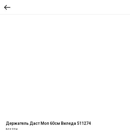
Держатель Даст Моп 60см Виледа 511274
511274