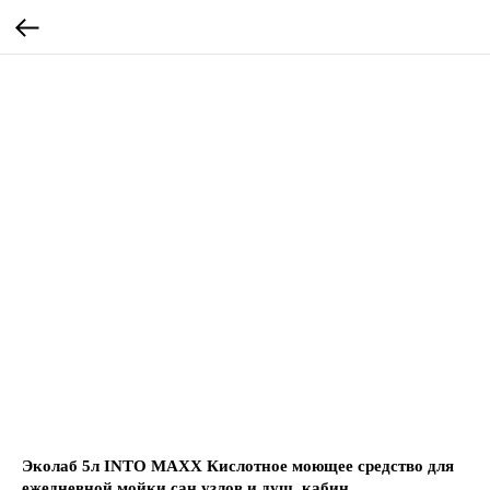
Эколаб 5л INTO MAXX Кислотное моющее средство для
ежедневной мойки сан.узлов и душ. кабин