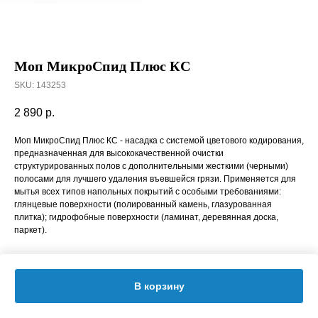
Моп МикроСпид Плюс КС
SKU:
143253
2 890
р.
Моп МикроСпид Плюс КС - насадка с системой цветового кодирования,
предназначенная для высококачественной очистки
структурированных полов c дополнительными жесткими (черными)
полосами для лучшего удаления въевшейся грязи. Применяется для
мытья всех типов напольных покрытий с особыми требованиями:
глянцевые поверхности (полированный камень, глазурованная
плитка); гидрофобные поверхности (ламинат, деревянная доска,
паркет).
В корзину