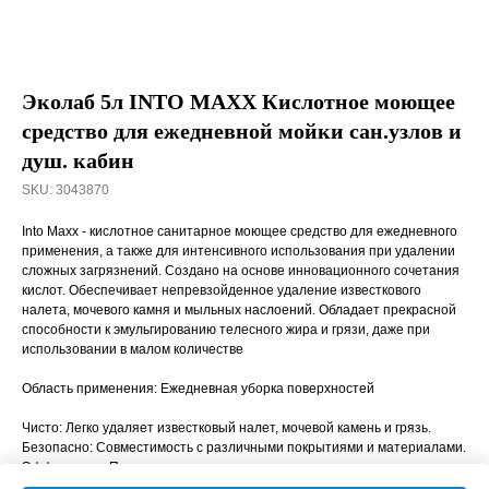
Эколаб 5л INTO MAXX Кислотное моющее
средство для ежедневной мойки сан.узлов и
душ. кабин
SKU:
3043870
Into Maxx - кислотное санитарное моющее средство для ежедневного
применения, а также для интенсивного использования при удалении
сложных загрязнений. Создано на основе инновационного сочетания
кислот. Обеспечивает непревзойденное удаление известкового
налета, мочевого камня и мыльных наслоений. Обладает прекрасной
способности к эмульгированию телесного жира и грязи, даже при
использовании в малом количестве
Область применения: Ежедневная уборка поверхностей
Чисто: Легко удаляет известковый налет, мочевой камень и грязь.
Безопасно: Совместимость с различными покрытиями и материалами.
Эффективно: Превосходное удаление извести и грязи в сочетании со
свежим ароматом.