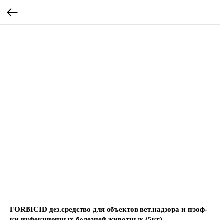
FORBICID дез.средство для объектов вет.надзора и проф-
ки инфекционных болезней животных (5кг)